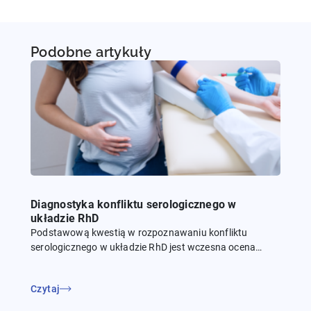
Podobne artykuły
Diagnostyka konfliktu serologicznego w
układzie RhD
Podstawową kwestią w rozpoznawaniu konfliktu
serologicznego w układzie RhD jest wczesna ocena
ryzyka oraz wykonanie badań profilaktycznych. W
przypadku stwierdzenia obecności przeciwciał należy
Czytaj
doprowadzić do ich identyfikacji, a także oznaczenia...