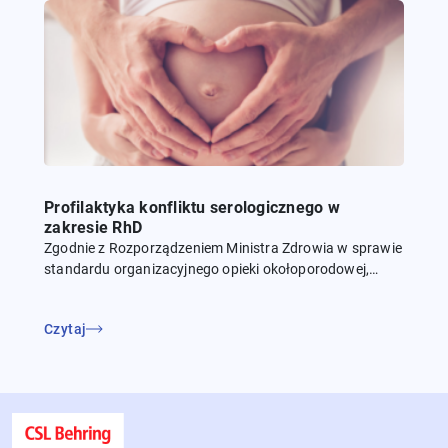
Profilaktyka konfliktu serologicznego w
zakresie RhD
Zgodnie z Rozporządzeniem Ministra Zdrowia w sprawie
standardu organizacyjnego opieki okołoporodowej,
profilaktyka konfliktu serologicznego w zakresie RhD
obejmuje dwukrotne podanie immunoglobuliny anty-D,
Czytaj
po wcześniejszym potwierdzeniu w teście Coombsa
braku przeciwciał...