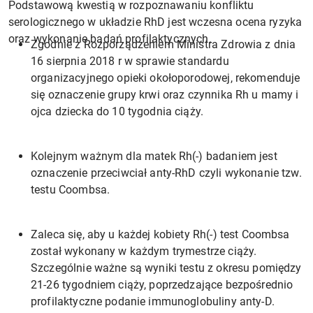
Podstawową kwestią w rozpoznawaniu konfliktu
serologicznego w układzie RhD jest wczesna ocena ryzyka
oraz wykonanie badań profilaktycznych.
Zgodnie z Rozporządzeniem Ministra Zdrowia z dnia
16 sierpnia 2018 r w sprawie standardu
organizacyjnego opieki okołoporodowej, rekomenduje
się oznaczenie grupy krwi oraz czynnika Rh u mamy i
ojca dziecka do 10 tygodnia ciąży.
Kolejnym ważnym dla matek Rh(-) badaniem jest
oznaczenie przeciwciał anty-RhD czyli wykonanie tzw.
testu Coombsa.
Zaleca się, aby u każdej kobiety Rh(-) test Coombsa
został wykonany w każdym trymestrze ciąży.
Szczególnie ważne są wyniki testu z okresu pomiędzy
21-26 tygodniem ciąży, poprzedzające bezpośrednio
profilaktyczne podanie immunoglobuliny anty-D.