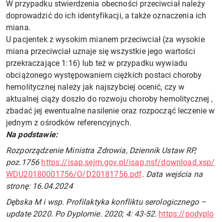
W przypadku stwierdzenia obecności przeciwciał należy
doprowadzić do ich identyfikacji, a także oznaczenia ich
miana.
U pacjentek z wysokim mianem przeciwciał (za wysokie
miana przeciwciał uznaje się wszystkie jego wartości
przekraczające 1:16) lub też w przypadku wywiadu
obciążonego występowaniem ciężkich postaci choroby
hemolitycznej należy jak najszybciej ocenić, czy w
aktualnej ciąży doszło do rozwoju choroby hemolitycznej ,
zbadać jej ewentualne nasilenie oraz rozpocząć leczenie w
jednym z ośrodków referencyjnych.
Na podstawie:
Rozporządzenie Ministra Zdrowia, Dziennik Ustaw RP,
poz.1756
https://isap.sejm.gov.pl/isap.nsf/download.xsp/
WDU20180001756/O/D20181756.pdf
.
Data wejścia na
stronę: 16.04.2024
Dębska M i wsp. Profilaktyka konfliktu serologicznego –
update 2020. Po Dyplomie. 2020; 4: 43-52.
https://podyplo