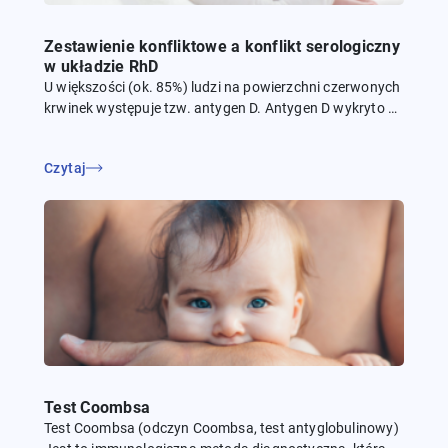
Zestawienie konfliktowe a konflikt serologiczny
w układzie RhD
U większości (ok. 85%) ludzi na powierzchni czerwonych
krwinek występuje tzw. antygen D. Antygen D wykryto u
małp Rhesus, stąd nazwa czynnik Rh. Krew osób, u
których stwierdza się antygen...
Czytaj
Test Coombsa
Test Coombsa (odczyn Coombsa, test antyglobulinowy)